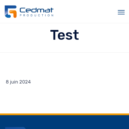
Sk
Test
to
c
8 juin 2024