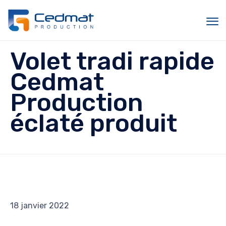
Sk
Volet tradi rapide
to
c
Cedmat
Production
éclaté produit
18 janvier 2022