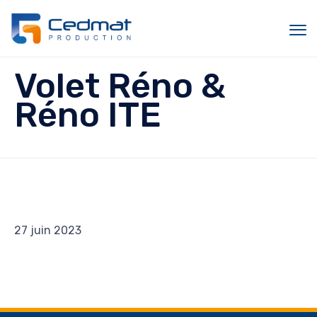
Sk
Volet Réno &
to
c
Réno ITE
27 juin 2023