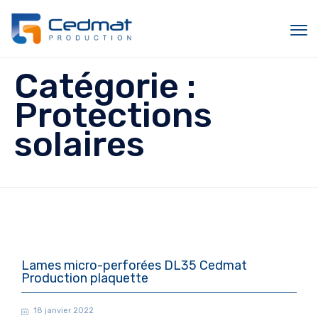
Sk
Catégorie :
to
c
Protections
solaires
Lames micro-perforées DL35 Cedmat
Production plaquette
18 janvier 2022