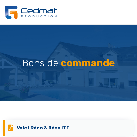
Sk
to
c
Bons de
commande
Volet Réno & Réno ITE