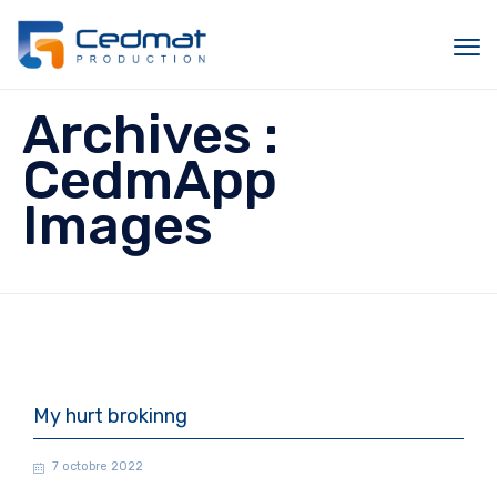
Sk
Archives :
to
c
CedmApp
Images
My hurt brokinng
7 octobre 2022